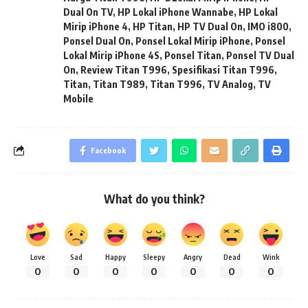
Dual On TV
,
HP Lokal iPhone Wannabe
,
HP Lokal
Mirip iPhone 4
,
HP Titan
,
HP TV Dual On
,
IMO i800
,
Ponsel Dual On
,
Ponsel Lokal Mirip iPhone
,
Ponsel
Lokal Mirip iPhone 4S
,
Ponsel Titan
,
Ponsel TV Dual
On
,
Review Titan T996
,
Spesifikasi Titan T996
,
Titan
,
Titan T989
,
Titan T996
,
TV Analog
,
TV
Mobile
Facebook
What do you think?
Love
Sad
Happy
Sleepy
Angry
Dead
Wink
0
0
0
0
0
0
0