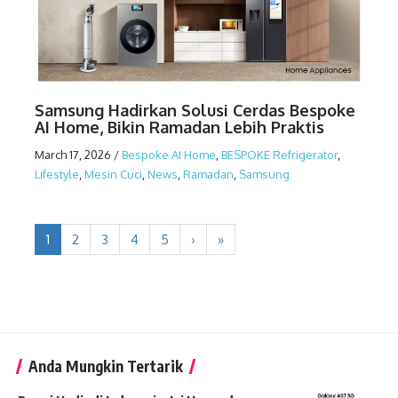
Samsung Hadirkan Solusi Cerdas Bespoke
AI Home, Bikin Ramadan Lebih Praktis
March 17, 2026
/
Bespoke AI Home
,
BESPOKE Refrigerator
,
Lifestyle
,
Mesin Cuci
,
News
,
Ramadan
,
Samsung
1
2
3
4
5
›
»
Anda Mungkin Tertarik