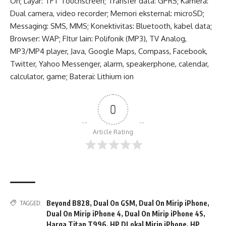
On; Layar: TFT Touchscreen; Transfer data: GPRS; Kamera:
Dual camera, video recorder; Memori eksternal: microSD;
Messaging: SMS, MMS; Konektivitas: Bluetooth, kabel data;
Browser: WAP; FItur lain: Polifonik (MP3), TV Analog,
MP3/MP4 player, Java, Google Maps, Compass, Facebook,
Twitter, Yahoo Messenger, alarm, speakerphone, calendar,
calculator, game; Baterai: Lithium ion
0
Article Rating
Beyond B828
,
Dual On GSM
,
Dual On Mirip iPhone
,
TAGGED:
Dual On Mirip iPhone 4
,
Dual On Mirip iPhone 4S
,
Harga Titan T996
,
HP DLokal Mirip iPhone
,
HP