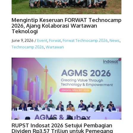
Mengintip Keseruan FORWAT Technocamp
2026, Ajang Kolaborasi Wartawan
Teknologi
June 9, 2026
/
Event
,
Forwat
,
Forwat Technocamp 2026
,
News
,
Technocamp 2026
,
Wartawan
RUPST Indosat 2026 Setujui Pembagian
Dividen Rp3,57 Triliun untuk Pemegang