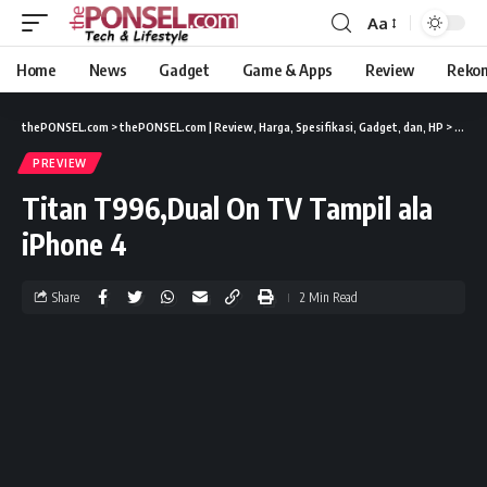
Aa
Home
News
Gadget
Game & Apps
Review
Reko
thePONSEL.com
>
thePONSEL.com | Review, Harga, Spesifikasi, Gadget, dan, HP
>
Previ
PREVIEW
Titan T996,Dual On TV Tampil ala
iPhone 4
Share
2 Min Read