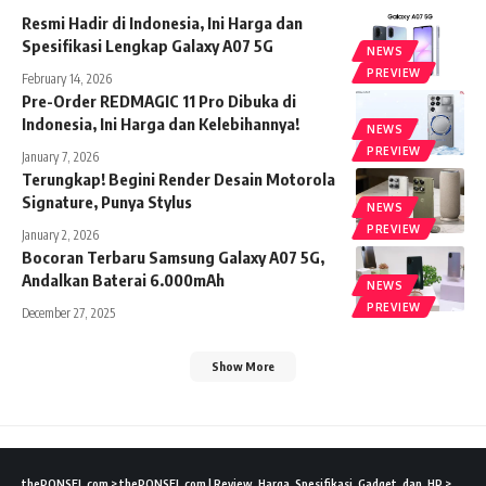
Resmi Hadir di Indonesia, Ini Harga dan
Spesifikasi Lengkap Galaxy A07 5G
NEWS
PREVIEW
February 14, 2026
Pre-Order REDMAGIC 11 Pro Dibuka di
Indonesia, Ini Harga dan Kelebihannya!
NEWS
PREVIEW
January 7, 2026
Terungkap! Begini Render Desain Motorola
Signature, Punya Stylus
NEWS
PREVIEW
January 2, 2026
Bocoran Terbaru Samsung Galaxy A07 5G,
Andalkan Baterai 6.000mAh
NEWS
PREVIEW
December 27, 2025
Show More
thePONSEL.com
>
thePONSEL.com | Review, Harga, Spesifikasi, Gadget, dan, HP
>
Previ