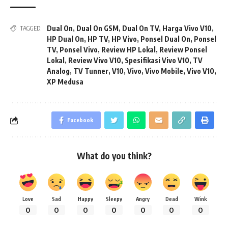
Dual On
,
Dual On GSM
,
Dual On TV
,
Harga Vivo V10
,
TAGGED:
HP Dual On
,
HP TV
,
HP Vivo
,
Ponsel Dual On
,
Ponsel
TV
,
Ponsel Vivo
,
Review HP Lokal
,
Review Ponsel
Lokal
,
Review Vivo V10
,
Spesifikasi Vivo V10
,
TV
Analog
,
TV Tunner
,
V10
,
Vivo
,
Vivo Mobile
,
Vivo V10
,
XP Medusa
Facebook
What do you think?
Love
Sad
Happy
Sleepy
Angry
Dead
Wink
0
0
0
0
0
0
0