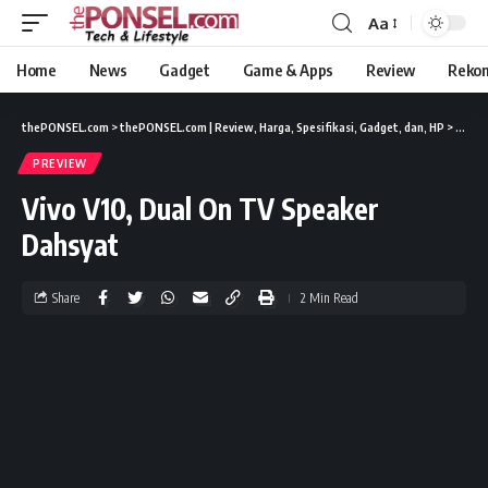
Aa
Home
News
Gadget
Game & Apps
Review
Reko
thePONSEL.com
>
thePONSEL.com | Review, Harga, Spesifikasi, Gadget, dan, HP
>
Previ
PREVIEW
Vivo V10, Dual On TV Speaker
Dahsyat
Share
2 Min Read