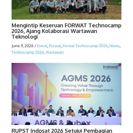
Mengintip Keseruan FORWAT Technocamp
2026, Ajang Kolaborasi Wartawan
Teknologi
June 9, 2026
/
Event
,
Forwat
,
Forwat Technocamp 2026
,
News
,
Technocamp 2026
,
Wartawan
RUPST Indosat 2026 Setujui Pembagian