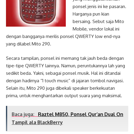
ponsel jenis ini ke pasaran.
Harganya pun kian
bersaing. Sebut saja Mito
Mobile, vendor lokal ini
dengan bangganya merilis ponsel QWERTY low end-nya
yang dilabel Mito 290.
Secara tampilan, ponsel ini memang tak jauh beda dengan
tipe-tipe QWERTY lainnya. Namun, peruntukannya lah yang
sedikit beda. Yakni, sebagai ponsel musik. Hal ini ditandai
dengan hadirnya “1 touch music” di jajaran tombol navigasi.
Selain itu, Mito 290 juga dibekali speaker berkekuatan
prima, untuk menghantarkan output suara yang maksimal.
Baca juga:
Raztel M850, Ponsel Qur’an Dual On
Tampil ala BlackBerry