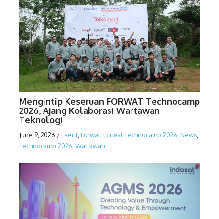
Mengintip Keseruan FORWAT Technocamp
2026, Ajang Kolaborasi Wartawan
Teknologi
June 9, 2026
/
Event
,
Forwat
,
Forwat Technocamp 2026
,
News
,
Technocamp 2026
,
Wartawan