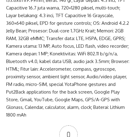
133.6x67x9.99mm; Berat: 146 gr; Layar depan: 4.3 inci, TFT
Capacitive 16.7 juta warna, 720×1280 piksel, multi-touch;
Layar belakang: 4.3 inci, TFT Capacitive 16 Grayscale,
360×640 piksel, EPD for gesture controls; OS: Android 4.2.2
Jelly Bean; Prosesor: Dual-core 1.7GHz Krait; Memori: 2GB
RAM, 32GB eMMC; Transfer data: LTE, HSPA, EDGE, GPRS;
Kamera utama: 13 MP, Auto focus, LED flash, video recorder;
Kamera depan: 1 MP; Konektivitas: WiFi 802.11 b/g/n/a,
Bluetooth v4.0, kabel data USB, audio jack 3.5mm; Browser:
HTML; Fitur lain: Accelerometer, compass, gyroscope,
proximity sensor, ambient light sensor, Audio/video player,
FM radio, micro-SIM, special YotaPhone gestures and
Put2Back applications for the back screen, Google Play
Store, Gmail, YouTube, Google Maps, GPS/A-GPS with
Glonass, Calendar, calculator, alarm, clock; Baterai: Lithium
1800 mAh
0