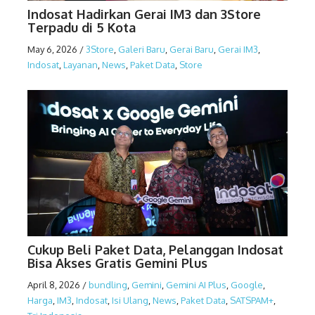
Indosat Hadirkan Gerai IM3 dan 3Store
Terpadu di 5 Kota
May 6, 2026
/
3Store
,
Galeri Baru
,
Gerai Baru
,
Gerai IM3
,
Indosat
,
Layanan
,
News
,
Paket Data
,
Store
Cukup Beli Paket Data, Pelanggan Indosat
Bisa Akses Gratis Gemini Plus
April 8, 2026
/
bundling
,
Gemini
,
Gemini AI Plus
,
Google
,
Harga
,
IM3
,
Indosat
,
Isi Ulang
,
News
,
Paket Data
,
SATSPAM+
,