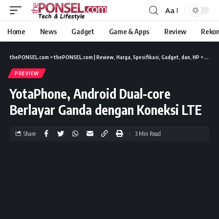
Aa
Home
News
Gadget
Game & Apps
Review
Reko
thePONSEL.com
>
thePONSEL.com | Review, Harga, Spesifikasi, Gadget, dan, HP
>
Previ
PREVIEW
YotaPhone, Android Dual-core
Berlayar Ganda dengan Koneksi LTE
Share
3 Min Read