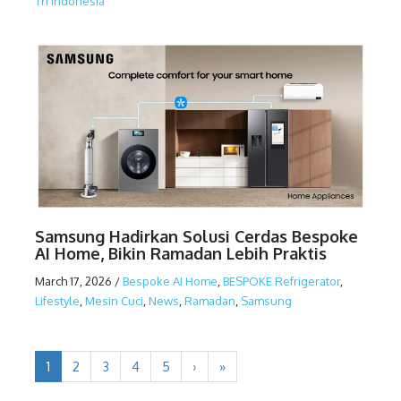
Tri Indonesia
Samsung Hadirkan Solusi Cerdas Bespoke
AI Home, Bikin Ramadan Lebih Praktis
March 17, 2026
/
Bespoke AI Home
,
BESPOKE Refrigerator
,
Lifestyle
,
Mesin Cuci
,
News
,
Ramadan
,
Samsung
1
2
3
4
5
›
»