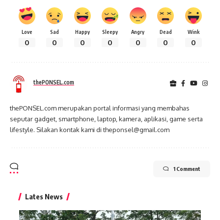
Love
Sad
Happy
Sleepy
Angry
Dead
Wink
0
0
0
0
0
0
0
thePONSEL.com
thePONSEL.com merupakan portal informasi yang membahas
seputar gadget, smartphone, laptop, kamera, aplikasi, game serta
lifestyle. Silakan kontak kami di theponsel@gmail.com
1 Comment
Lates News