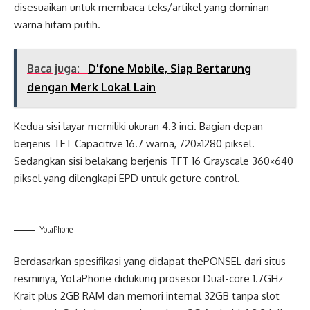
disesuaikan untuk membaca teks/artikel yang dominan
warna hitam putih.
Baca juga:
D'fone Mobile, Siap Bertarung
dengan Merk Lokal Lain
Kedua sisi layar memiliki ukuran 4.3 inci. Bagian depan
berjenis TFT Capacitive 16.7 warna, 720×1280 piksel.
Sedangkan sisi belakang berjenis TFT 16 Grayscale 360×640
piksel yang dilengkapi EPD untuk geture control.
YotaPhone
Berdasarkan spesifikasi yang didapat thePONSEL dari situs
resminya, YotaPhone didukung prosesor Dual-core 1.7GHz
Krait plus 2GB RAM dan memori internal 32GB tanpa slot