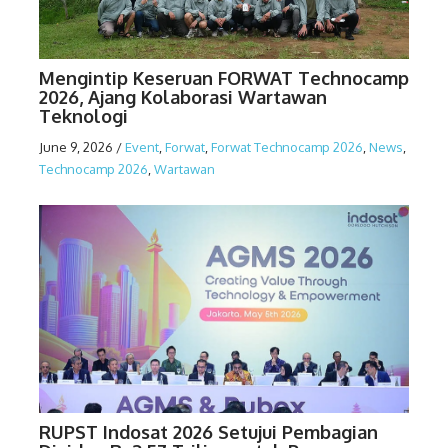
Mengintip Keseruan FORWAT Technocamp
2026, Ajang Kolaborasi Wartawan
Teknologi
June 9, 2026
/
Event
,
Forwat
,
Forwat Technocamp 2026
,
News
,
Technocamp 2026
,
Wartawan
RUPST Indosat 2026 Setujui Pembagian