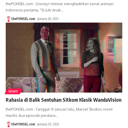
thePONSEL.com - Disney+ Hotstar menghadirkan serial animasi
Indonesia pertama, “Si Juki Anak
…
thePONSEL.com
January 28, 2021
NEWS
Rahasia di Balik Sentuhan Sitkom Klasik WandaVision
thePONSEL.com - Tanggal 15 Januari lalu, Marvel Studios resmi
merilis dua episode perdana
…
thePONSEL.com
January 20, 2021