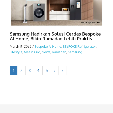
Samsung Hadirkan Solusi Cerdas Bespoke
AI Home, Bikin Ramadan Lebih Praktis
March 17, 2026
/
Bespoke AI Home
,
BESPOKE Refrigerator
,
Lifestyle
,
Mesin Cuci
,
News
,
Ramadan
,
Samsung
1
2
3
4
5
›
»