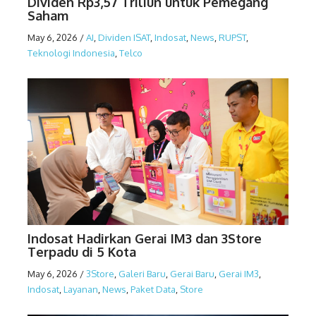
Dividen Rp3,57 Triliun untuk Pemegang
Saham
May 6, 2026
/
AI
,
Dividen ISAT
,
Indosat
,
News
,
RUPST
,
Teknologi Indonesia
,
Telco
Indosat Hadirkan Gerai IM3 dan 3Store
Terpadu di 5 Kota
May 6, 2026
/
3Store
,
Galeri Baru
,
Gerai Baru
,
Gerai IM3
,
Indosat
,
Layanan
,
News
,
Paket Data
,
Store