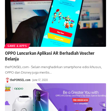
GAME & APPS
OPPO Luncurkan Aplikasi AR Berhadiah Voucher
Belanja
thePONSEL.com - Selain menghadirkan smartphone edisi khusus,
OPPO dan Disney juga merilis
…
thePONSEL.com
June 17, 2020