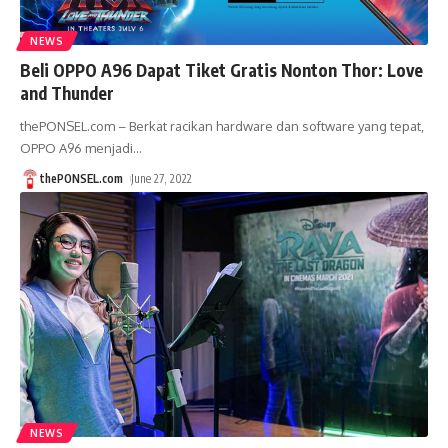
NEWS
Beli OPPO A96 Dapat Tiket Gratis Nonton Thor: Love
and Thunder
thePONSEL.com – Berkat racikan hardware dan software yang tepat,
OPPO A96 menjadi
…
thePONSEL.com
June 27, 2022
NEWS