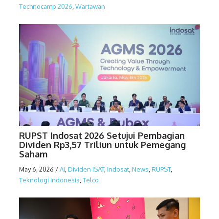
Technocamp 2026
,
Wartawan
RUPST Indosat 2026 Setujui Pembagian
Dividen Rp3,57 Triliun untuk Pemegang
Saham
May 6, 2026
/
AI
,
Dividen ISAT
,
Indosat
,
News
,
RUPST
,
Teknologi Indonesia
,
Telco