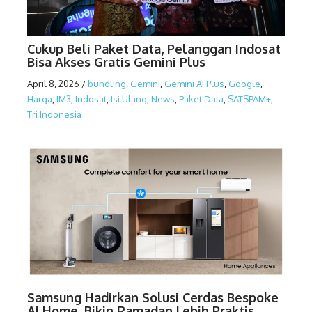
Cukup Beli Paket Data, Pelanggan Indosat
Bisa Akses Gratis Gemini Plus
April 8, 2026
/
bundling
,
Gemini
,
Gemini AI Plus
,
Google
,
Harga
,
IM3
,
Indosat
,
Isi Ulang
,
News
,
Paket Data
,
SATSPAM+
,
Tri Indonesia
Samsung Hadirkan Solusi Cerdas Bespoke
AI Home, Bikin Ramadan Lebih Praktis