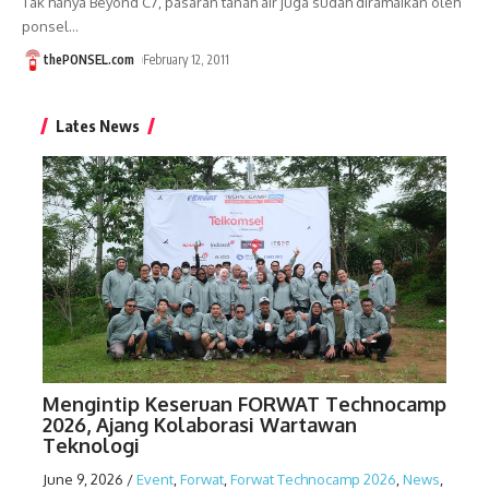
Tak hanya Beyond C7, pasaran tanah air juga sudah diramaikan oleh
ponsel
…
thePONSEL.com
February 12, 2011
Lates News
Mengintip Keseruan FORWAT Technocamp
2026, Ajang Kolaborasi Wartawan
Teknologi
June 9, 2026
/
Event
,
Forwat
,
Forwat Technocamp 2026
,
News
,