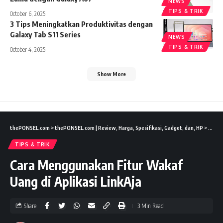
NEWS
TIPS & TRIK
October 6, 2025
3 Tips Meningkatkan Produktivitas dengan
Galaxy Tab S11 Series
NEWS
TIPS & TRIK
October 4, 2025
Show More
thePONSEL.com
>
thePONSEL.com | Review, Harga, Spesifikasi, Gadget, dan, HP
>
Tips &
TIPS & TRIK
Cara Menggunakan Fitur Wakaf
Uang di Aplikasi LinkAja
Share
3 Min Read