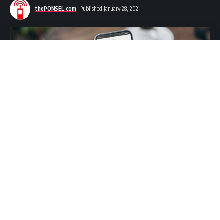
thePONSEL.com
Published January 28, 2021
thePONSEL.com
– Mendukung Gerakan Nasional Wakaf
Uang yang diresmikan oleh Presiden Republik Indonesia,
Joko Widodo, Layanan Syariah LinkAja mengajak masyarakat
untuk memanfaatkan kemudahan wakaf secara digital
melalui
fitur wakaf uang
di aplikasi
.
LinkAja
Haryati Lawidjaja, Direktur Utama LinkAja
, mengatakan,
“Didukung dengan teknologi terdepan, kami berharap