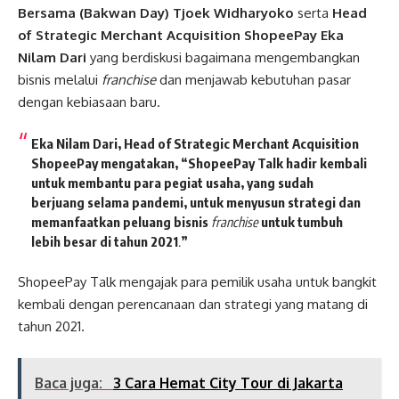
Bersama (Bakwan Day) Tjoek Widharyoko
serta
Head
of Strategic Merchant Acquisition ShopeePay Eka
Nilam Dari
yang berdiskusi bagaimana mengembangkan
bisnis melalui
franchise
dan menjawab kebutuhan pasar
dengan kebiasaan baru.
Eka Nilam Dari, Head of Strategic Merchant Acquisition
ShopeePay
mengatakan, “ShopeePay Talk hadir kembali
untuk membantu para pegiat usaha, yang sudah
berjuang selama pandemi, untuk menyusun strategi dan
memanfaatkan peluang bisnis
franchise
untuk tumbuh
lebih besar di tahun 2021
.
”
ShopeePay Talk mengajak para pemilik usaha untuk bangkit
kembali dengan perencanaan dan strategi yang matang di
tahun 2021.
Baca juga:
3 Cara Hemat City Tour di Jakarta