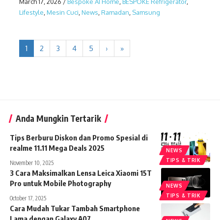
March 17, 2026
/
Bespoke AI Home
,
BESPOKE Refrigerator
,
Lifestyle
,
Mesin Cuci
,
News
,
Ramadan
,
Samsung
1
2
3
4
5
›
»
Anda Mungkin Tertarik
Tips Berburu Diskon dan Promo Spesial di
realme 11.11 Mega Deals 2025
NEWS
TIPS & TRIK
November 10, 2025
3 Cara Maksimalkan Lensa Leica Xiaomi 15T
Pro untuk Mobile Photography
NEWS
TIPS & TRIK
October 17, 2025
Cara Mudah Tukar Tambah Smartphone
Lama dengan Galaxy A07