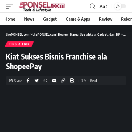
Aa
Home
News
Gadget
Game & Apps
Review
Reko
thePONSEL.com
>
thePONSEL.com | Review, Harga, Spesifikasi, Gadget, dan, HP
>
Tips &
TIPS & TRIK
Kiat Sukses Bisnis Franchise ala
ShopeePay
Share
3 Min Read