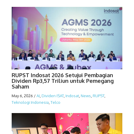
RUPST Indosat 2026 Setujui Pembagian
Dividen Rp3,57 Triliun untuk Pemegang
Saham
May 6, 2026
/
AI
,
Dividen ISAT
,
Indosat
,
News
,
RUPST
,
Teknologi Indonesia
,
Telco