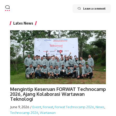
Leave a comment
Lates News
Mengintip Keseruan FORWAT Technocamp
2026, Ajang Kolaborasi Wartawan
Teknologi
June 9, 2026
/
Event
,
Forwat
,
Forwat Technocamp 2026
,
News
,
Technocamp 2026
,
Wartawan