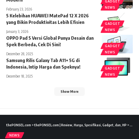
GADGET
NEWS
February 23, 2026
5 Kelebihan HUAWEI MatePad 12 X 2026
yang Bikin Produktivitas Lebih Efisien
GADGET
NEWS
January 3, 2026
OPPO Pad 5 Versi Global Punya Desain dan
Spek Berbeda, Cek Di Sini!
GADGET
NEWS
December 28, 2025
Samsung Rilis Galaxy Tab A11+ 5G di
Indonesia, Intip Harga dan Speknya!
GADGET
NEWS
December 18, 2025
Show More
thePONSEL.com
>
thePONSEL.com | Review, Harga, Spesifikasi, Gadget, dan, HP
>
News
NEWS