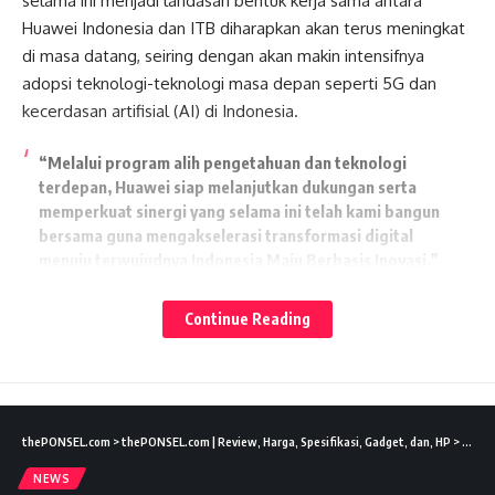
selama ini menjadi landasan bentuk kerja sama antara
Huawei Indonesia dan ITB diharapkan akan terus meningkat
di masa datang, seiring dengan akan makin intensifnya
adopsi teknologi-teknologi masa depan seperti 5G dan
kecerdasan artifisial (AI) di Indonesia.
“Melalui program alih pengetahuan dan teknologi
terdepan, Huawei siap melanjutkan dukungan serta
memperkuat sinergi yang selama ini telah kami bangun
bersama guna mengakselerasi transformasi digital
menuju terwujudnya Indonesia Maju Berbasis Inovasi.”
Lates News
Sehubungan dengan kerja sama di bidang riset berbasis AI,
Continue Reading
ITB merupakan salah satu dari empatbelas perguruan tinggi
di Indonesia yang menjadi bermitra dengan Huawei.
Baca juga:
Nokia Hadirkan Inovasi AI, Ubah
thePONSEL.com
>
thePONSEL.com | Review, Harga, Spesifikasi, Gadget, dan, HP
>
News
Jaringan Lewat Perintah Suara
NEWS