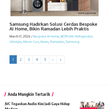
Samsung Hadirkan Solusi Cerdas Bespoke
AI Home, Bikin Ramadan Lebih Praktis
March 17, 2026
/
Bespoke AI Home
,
BESPOKE Refrigerator
,
Lifestyle
,
Mesin Cuci
,
News
,
Ramadan
,
Samsung
1
2
3
4
5
›
»
Anda Mungkin Tertarik
JVC Tegaskan Audio Kini Jadi Gaya Hidup
Modern