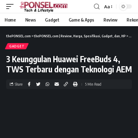
Aa
Home
News
Gadget
Game & Apps
Review
Reko
thePONSEL.com
>
thePONSEL.com | Review, Harga, Spesifikasi, Gadget, dan, HP
>
Gadge
GADGET
3 Keunggulan Huawei FreeBuds 4,
TWS Terbaru dengan Teknologi AEM
Share
5 Min Read