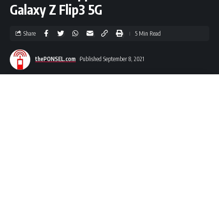
Galaxy Z Flip3 5G
Share
5 Min Read
thePONSEL.com
Published September 8, 2021
thePONSEL.com
– Selain menggelar kampanye
#TeamUnstoppable
regional Asia Tenggara,
juga
Samsung
menghadirkan kampanye serupa di Indonesia.