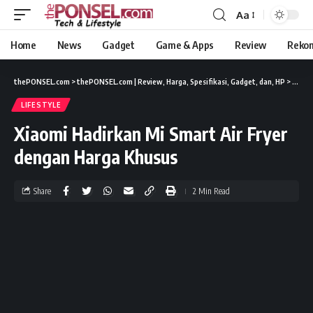
Aa
Home
News
Gadget
Game & Apps
Review
Reko
thePONSEL.com
>
thePONSEL.com | Review, Harga, Spesifikasi, Gadget, dan, HP
>
Lifest
LIFESTYLE
Xiaomi Hadirkan Mi Smart Air Fryer
dengan Harga Khusus
Share
2 Min Read