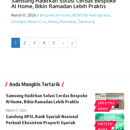
Samsung Hadirkan Solusi Cerdas Bespoke
AI Home, Bikin Ramadan Lebih Praktis
March 17, 2026
/
Bespoke AI Home
,
BESPOKE Refrigerator
,
Lifestyle
,
Mesin Cuci
,
News
,
Ramadan
,
Samsung
1
2
3
4
5
›
»
Anda Mungkin Tertarik
Samsung Hadirkan Solusi Cerdas Bespoke
AI Home, Bikin Ramadan Lebih Praktis
LIFESTYLE
NEWS
March 17, 2026
Gandeng APSI, Bank Syariah Nasional
Perkuat Ekosistem Properti Syariah
FINTECH
NEWS