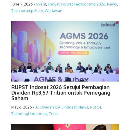
June 9, 2026
/
Event
,
Forwat
,
Forwat Technocamp 2026
,
News
,
Technocamp 2026
,
Wartawan
RUPST Indosat 2026 Setujui Pembagian
Dividen Rp3,57 Triliun untuk Pemegang
Saham
May 6, 2026
/
AI
,
Dividen ISAT
,
Indosat
,
News
,
RUPST
,
Teknologi Indonesia
,
Telco