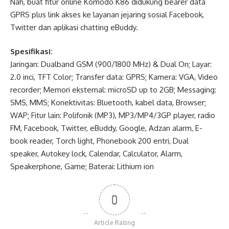
Nah, buat fitur online Komodo K86 didukung bearer data
GPRS plus link akses ke layanan jejaring sosial Facebook,
Twitter dan aplikasi chatting eBuddy.
Spesifikasi:
Jaringan: Dualband GSM (900/1800 MHz) & Dual On; Layar:
2.0 inci, TFT Color; Transfer data: GPRS; Kamera: VGA, Video
recorder; Memori eksternal: microSD up to 2GB; Messaging:
SMS, MMS; Konektivitas: Bluetooth, kabel data, Browser;
WAP; Fitur lain: Polifonik (MP3), MP3/MP4/3GP player, radio
FM, Facebook, Twitter, eBuddy, Google, Adzan alarm, E-
book reader, Torch light, Phonebook 200 entri, Dual
speaker, Autokey lock, Calendar, Calculator, Alarm,
Speakerphone, Game; Baterai: Lithium ion
0
Article Rating