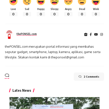
Love
Sad
Happy
Sleepy
Angry
Dead
Wink
0
0
0
0
0
0
0
thePONSEL.com
thePONSEL.com merupakan portal informasi yang membahas
seputar gadget, smartphone, laptop, kamera, aplikasi, game serta
lifestyle. Silakan kontak kami di theponsel@gmail.com
2 Comments
Lates News