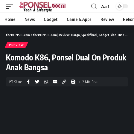
Aa
Home
News
Gadget
Game & Apps
Review
Reko
thePONSEL.com
>
thePONSEL.com | Review, Harga, Spesifikasi, Gadget, dan, HP
>
Previ
PREVIEW
Komodo K86, Ponsel Dual On Produk
Anak Bangsa
Share
2 Min Read