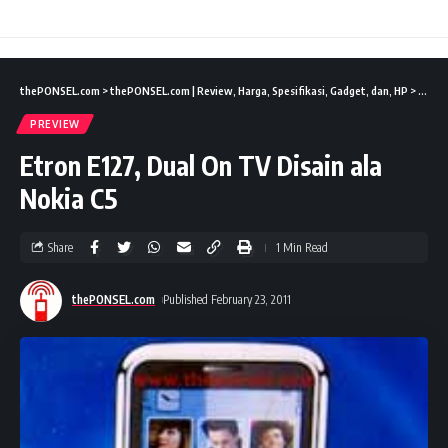
thePONSEL.com
>
thePONSEL.com | Review, Harga, Spesifikasi, Gadget, dan, HP
>
Previ
PREVIEW
Etron E127, Dual On TV Disain ala
Nokia C5
Share
1 Min Read
thePONSEL.com
Published February 23, 2011