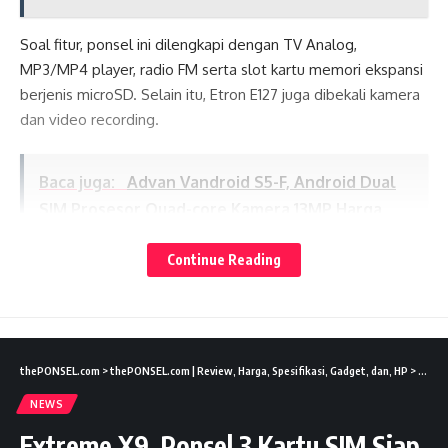
Soal fitur, ponsel ini dilengkapi dengan TV Analog,
MP3/MP4 player, radio FM serta slot kartu memori ekspansi
berjenis microSD. Selain itu, Etron E127 juga dibekali kamera
dan video recording.
Baca juga:
Advan Vandroid S5-F, Android Dual
SIM Prosesor Quad-core Kamera 13MP Harga
Lates News
Terjangkau
Continue Reading
Untuk keperluan internet, Etron E127 mengandalkan network
GPRS dengan browser WAP. Tak ketinggalan, layanan akses
ke jejaring sosial pun tetap disediakan. Ada link Facebook
dan juga Yahoo.
thePONSEL.com
>
thePONSEL.com | Review, Harga, Spesifikasi, Gadget, dan, HP
>
News
NEWS
Spesifikasi:
Extreme X9, Ponsel 3 Kartu SIM Siap
Jaringan: Dualband GSM (900/1800 MHz) & Dual On; Layar: