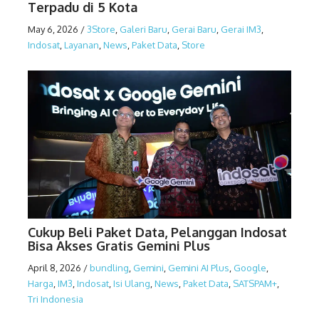
Terpadu di 5 Kota
May 6, 2026
/
3Store
,
Galeri Baru
,
Gerai Baru
,
Gerai IM3
,
Indosat
,
Layanan
,
News
,
Paket Data
,
Store
Cukup Beli Paket Data, Pelanggan Indosat
Bisa Akses Gratis Gemini Plus
April 8, 2026
/
bundling
,
Gemini
,
Gemini AI Plus
,
Google
,
Harga
,
IM3
,
Indosat
,
Isi Ulang
,
News
,
Paket Data
,
SATSPAM+
,
Tri Indonesia