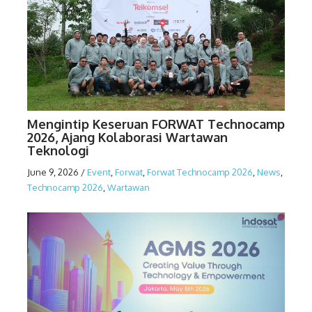
Mengintip Keseruan FORWAT Technocamp
2026, Ajang Kolaborasi Wartawan
Teknologi
June 9, 2026
/
Event
,
Forwat
,
Forwat Technocamp 2026
,
News
,
Technocamp 2026
,
Wartawan