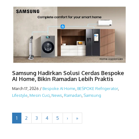
Samsung Hadirkan Solusi Cerdas Bespoke
AI Home, Bikin Ramadan Lebih Praktis
March 17, 2026
/
Bespoke AI Home
,
BESPOKE Refrigerator
,
Lifestyle
,
Mesin Cuci
,
News
,
Ramadan
,
Samsung
1
2
3
4
5
›
»