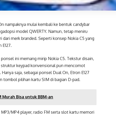
On nampaknya mulai kembali ke bentuk candybar
mengadopsi model QWERTY. Namun, tetap meniru
ri dari merk branded. Seperti konsep Nokia C5 yang
n E127.
 ponsel ini memang mirip Nokia C5. Tekstur disain,
ta struktur keypad konvensional pun mencomot
. Hanya saja, sebagai ponsel Dual On, Etron E127
 tombol pilihan kartu SIM di bagian D-pad.
IM Murah Bisa untuk BBM-an
g, MP3/MP4 player, radio FM serta slot kartu memori