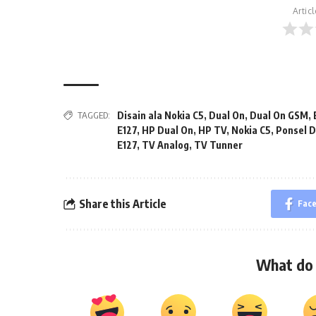
Artic
TAGGED:
Disain ala Nokia C5
,
Dual On
,
Dual On GSM
,
E127
,
HP Dual On
,
HP TV
,
Nokia C5
,
Ponsel D
E127
,
TV Analog
,
TV Tunner
Share this Article
Fac
What do 