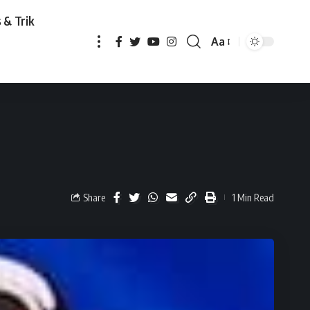
 & Trik
Aa
Share
1 Min Read