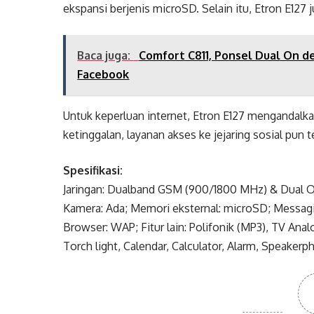
ekspansi berjenis microSD. Selain itu, Etron E127 
Baca juga:
Comfort C811, Ponsel Dual On d
Facebook
Untuk keperluan internet, Etron E127 mengandal
ketinggalan, layanan akses ke jejaring sosial pun 
Spesifikasi:
Jaringan: Dualband GSM (900/1800 MHz) & Dual On;
Kamera: Ada; Memori eksternal: microSD; Messagi
Browser: WAP; Fitur lain: Polifonik (MP3), TV An
Torch light, Calendar, Calculator, Alarm, Speakerp