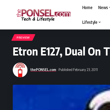
Home
News
Lifestyle
thePONSEL.com
>
thePONSEL.com | Review, Harga, Spesifikasi, Gadge
PREVIEW
Etron E127, Dual On T
thePONSEL.com
Published February 23, 2011