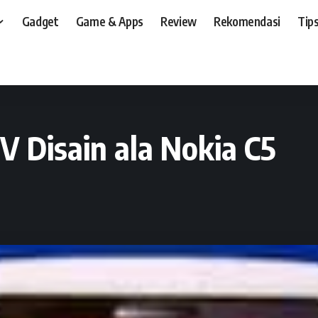
Gadget
Game & Apps
Review
Rekomendasi
Tips
t, dan, HP
>
Preview
>
Etron E127, Dual On TV Disain ala Nokia C5
V Disain ala Nokia C5