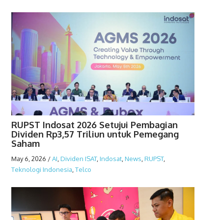
RUPST Indosat 2026 Setujui Pembagian
Dividen Rp3,57 Triliun untuk Pemegang
Saham
May 6, 2026
/
AI
,
Dividen ISAT
,
Indosat
,
News
,
RUPST
,
Teknologi Indonesia
,
Telco