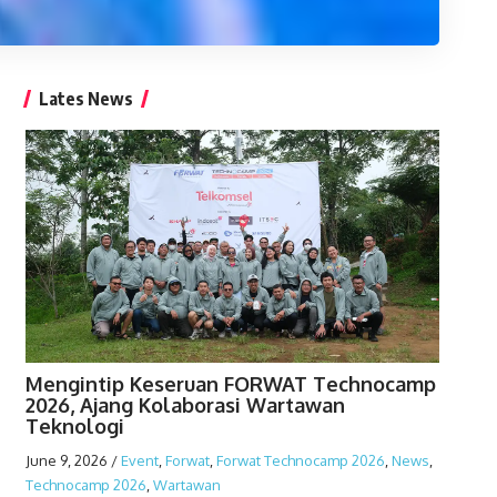
Lates News
Mengintip Keseruan FORWAT Technocamp
2026, Ajang Kolaborasi Wartawan
Teknologi
June 9, 2026
/
Event
,
Forwat
,
Forwat Technocamp 2026
,
News
,
Technocamp 2026
,
Wartawan