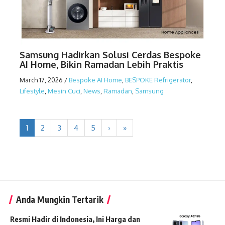
Samsung Hadirkan Solusi Cerdas Bespoke
AI Home, Bikin Ramadan Lebih Praktis
March 17, 2026
/
Bespoke AI Home
,
BESPOKE Refrigerator
,
Lifestyle
,
Mesin Cuci
,
News
,
Ramadan
,
Samsung
1
2
3
4
5
›
»
Anda Mungkin Tertarik
Resmi Hadir di Indonesia, Ini Harga dan