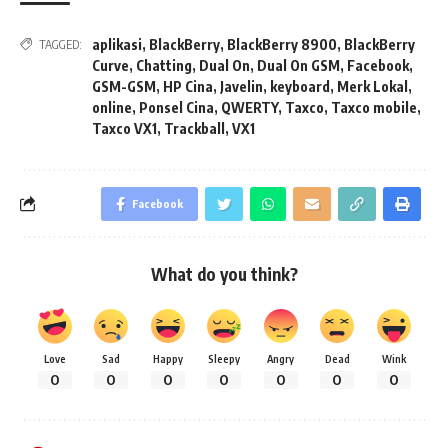
aplikasi
,
BlackBerry
,
BlackBerry 8900
,
BlackBerry
TAGGED:
Curve
,
Chatting
,
Dual On
,
Dual On GSM
,
Facebook
,
GSM-GSM
,
HP Cina
,
Javelin
,
keyboard
,
Merk Lokal
,
online
,
Ponsel Cina
,
QWERTY
,
Taxco
,
Taxco mobile
,
Taxco VX1
,
Trackball
,
VX1
Facebook
What do you think?
Love
Sad
Happy
Sleepy
Angry
Dead
Wink
0
0
0
0
0
0
0