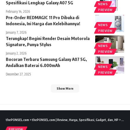
Spesifikasi Lengkap Galaxy A07 5G
NEWS
PREVIEW
February 14, 2026
Pre-Order REDMAGIC 11 Pro Dibuka di
Indonesia, Ini Harga dan Kelebihannya!
NEWS
PREVIEW
January 7, 2026
Terungkap! Begini Render Desain Motorola
Signature, Punya Stylus
NEWS
PREVIEW
January 2, 2026
Bocoran Terbaru Samsung Galaxy A07 5G,
Andalkan Baterai 6.000mAh
NEWS
PREVIEW
December 27, 2025
Show More
thePONSEL.com
>
thePONSEL.com | Review, Harga, Spesifikasi, Gadget, dan, HP
>
Previ
PREVIEW