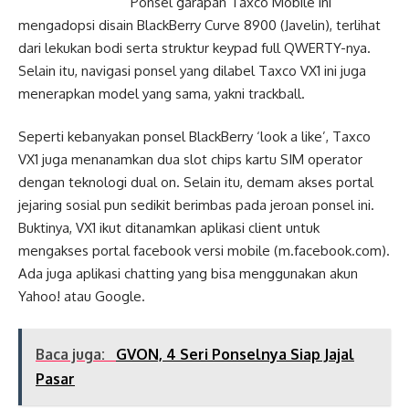
Ponsel garapan Taxco Mobile ini
mengadopsi disain BlackBerry Curve 8900 (Javelin), terlihat
dari lekukan bodi serta struktur keypad full QWERTY-nya.
Selain itu, navigasi ponsel yang dilabel Taxco VX1 ini juga
menerapkan model yang sama, yakni trackball.
Seperti kebanyakan ponsel BlackBerry ‘look a like’, Taxco
VX1 juga menanamkan dua slot chips kartu SIM operator
dengan teknologi dual on. Selain itu, demam akses portal
jejaring sosial pun sedikit berimbas pada jeroan ponsel ini.
Buktinya, VX1 ikut ditanamkan aplikasi client untuk
mengakses portal facebook versi mobile (m.facebook.com).
Ada juga aplikasi chatting yang bisa menggunakan akun
Yahoo! atau Google.
Baca juga:
GVON, 4 Seri Ponselnya Siap Jajal
Pasar