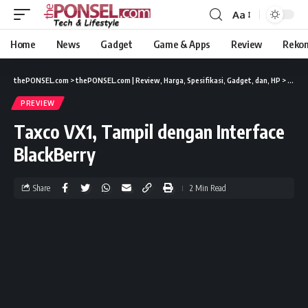
Aa
Home
News
Gadget
Game & Apps
Review
Reko
thePONSEL.com
>
thePONSEL.com | Review, Harga, Spesifikasi, Gadget, dan, HP
>
Previ
PREVIEW
Taxco VX1, Tampil dengan Interface
BlackBerry
Share
2 Min Read