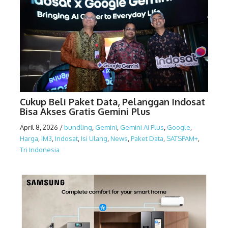
Cukup Beli Paket Data, Pelanggan Indosat
Bisa Akses Gratis Gemini Plus
April 8, 2026
/
bundling
,
Gemini
,
Gemini AI Plus
,
Google
,
Harga
,
IM3
,
Indosat
,
Isi Ulang
,
News
,
Paket Data
,
SATSPAM+
,
Tri Indonesia