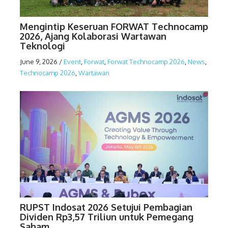
Mengintip Keseruan FORWAT Technocamp
2026, Ajang Kolaborasi Wartawan
Teknologi
June 9, 2026
/
Event
,
Forwat
,
Forwat Technocamp 2026
,
News
,
Technocamp 2026
,
Wartawan
RUPST Indosat 2026 Setujui Pembagian
Dividen Rp3,57 Triliun untuk Pemegang
Saham