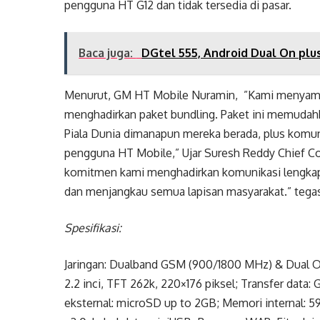
pengguna HT G12 dan tidak tersedia di pasar.
Baca juga:
DGtel 555, Android Dual On plus
Menurut, GM HT Mobile Nuramin, ”Kami menyamb
menghadirkan paket bundling. Paket ini memudah
Piala Dunia dimanapun mereka berada, plus komuni
pengguna HT Mobile,” Ujar Suresh Reddy Chief Com
komitmen kami menghadirkan komunikasi lengkap 
dan menjangkau semua lapisan masyarakat.” tega
Spesifikasi:
Jaringan: Dualband GSM (900/1800 MHz) & Dual On 
2.2 inci, TFT 262k, 220×176 piksel; Transfer data
eksternal: microSD up to 2GB; Memori internal: 