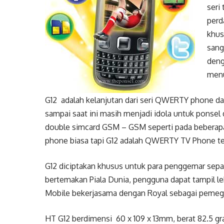
seri
perd
khus
sang
deng
menu
G12 adalah kelanjutan dari seri QWERTY phone 
sampai saat ini masih menjadi idola untuk ponsel 
double simcard GSM – GSM seperti pada beberapa
phone biasa tapi G12 adalah QWERTY TV Phone te
G12 diciptakan khusus untuk para penggemar sepa
bertemakan Piala Dunia, pengguna dapat tampil le
Mobile bekerjasama dengan Royal sebagai pemega
HT G12 berdimensi 60 x 109 x 13mm, berat 82.5 gra