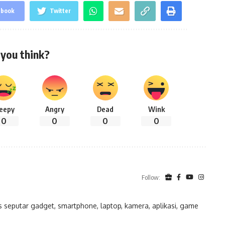
ebook
Twitter
you think?
leepy
Angry
Dead
Wink
0
0
0
0
Follow:
eputar gadget, smartphone, laptop, kamera, aplikasi, game