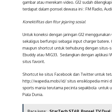
gambar atau merekam video. G12 sudah dilengkap
terdapat dalam ponsel dewasa ini : FM Radio, Audi
Konektifitas dan fitur jejaring sosial
Untuk koneksi dengan jaringan G12 menggunakan 
sekaligus berfungsi sebagai input charger batere. G
maupun shortcut untuk terhubung dengan situs-sit
Ebuddy atau MIG33. Sedangkan dengan aplikasi W
situs favorit.
Shortcut ke situs Facebook dan Twitter untuk tet
http://wapedia.mobi/id/ situs ensiklopedia mini d
sports mania terutama pecinta sepakbola untuk 
Piala Dunia.
Baca juga:
StarTech ST69, Ponsel TV Dual