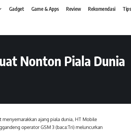
Gadget
Game & Apps
Review
Rekomendasi
Tips
t, dan, HP
>
Review
>
HT G12, Qwerty TV Buat Nonton Piala Dunia
uat Nonton Piala Dunia
t menyemarakkan ajang piala dunia, HT Mobile
gandeng operator GSM 3 (baca:Tri) meluncurkan