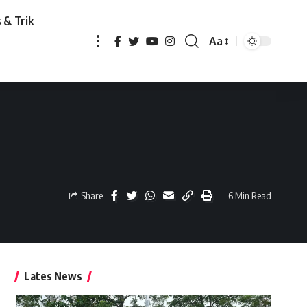
 & Trik
Aa
Share
6 Min Read
Lates News