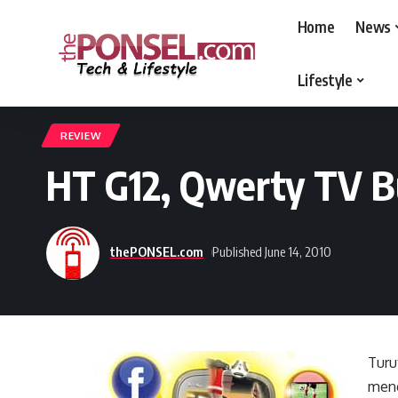
Home
News
Lifestyle
thePONSEL.com
>
thePONSEL.com | Review, Harga, Spesifikasi, Gadge
REVIEW
HT G12, Qwerty TV B
thePONSEL.com
Published June 14, 2010
Turu
meng