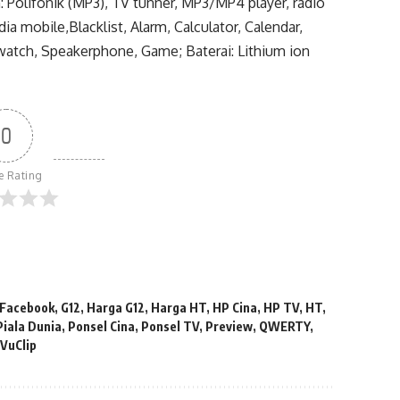
: Polifonik (MP3), TV tunner, MP3/MP4 player, radio
ia mobile,Blacklist, Alarm, Calculator, Calendar,
watch, Speakerphone, Game; Baterai: Lithium ion
0
le Rating
Facebook
,
G12
,
Harga G12
,
Harga HT
,
HP Cina
,
HP TV
,
HT
,
Piala Dunia
,
Ponsel Cina
,
Ponsel TV
,
Preview
,
QWERTY
,
,
VuClip