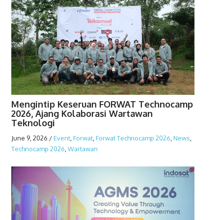
Mengintip Keseruan FORWAT Technocamp
2026, Ajang Kolaborasi Wartawan
Teknologi
June 9, 2026
/
Event
,
Forwat
,
Forwat Technocamp 2026
,
News
,
Technocamp 2026
,
Wartawan