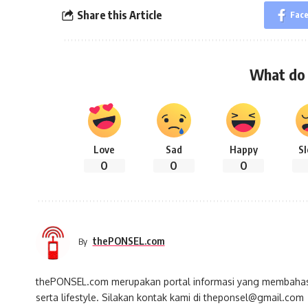
Share this Article
Fac
What do 
Love
Sad
Happy
S
0
0
0
thePONSEL.com
By
thePONSEL.com merupakan portal informasi yang membahas s
serta lifestyle. Silakan kontak kami di theponsel@gmail.com