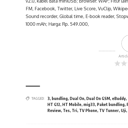
v2.0, kabel data miniUSB; Browser: WAP; Fitur lain
FM, Facebook, Twitter, Live Score, VuClip, Wikiped
Sound recorder, Global time, E-book reader, Stop
1000 mAh; Harga: Rp. 549.000,
Artic
TAGGED:
3
,
bundling
,
Dual On
,
Dual On GSM
,
eBuddy
,
HT G12
,
HT Mobile
,
mig33
,
Paket bundling
,
Review
,
Tes
,
Tri
,
TV Phone
,
TV Tunner
,
Uji