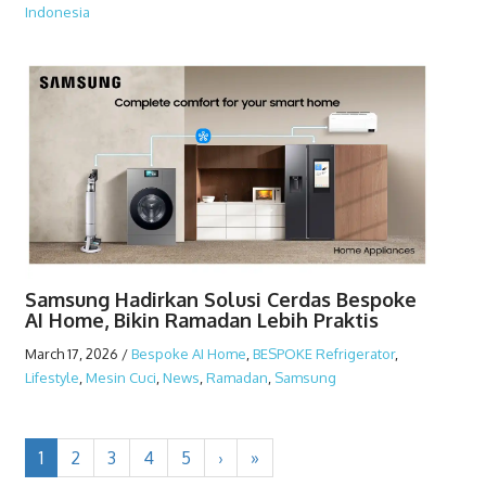
Indonesia
Samsung Hadirkan Solusi Cerdas Bespoke
AI Home, Bikin Ramadan Lebih Praktis
March 17, 2026
/
Bespoke AI Home
,
BESPOKE Refrigerator
,
Lifestyle
,
Mesin Cuci
,
News
,
Ramadan
,
Samsung
1
2
3
4
5
›
»