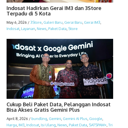
Indosat Hadirkan Gerai IM3 dan 3Store
Terpadu di 5 Kota
May 6, 2026
/
3Store
,
Galeri Baru
,
Gerai Baru
,
Gerai IM3
,
Indosat
,
Layanan
,
News
,
Paket Data
,
Store
Cukup Beli Paket Data, Pelanggan Indosat
Bisa Akses Gratis Gemini Plus
April 8, 2026
/
bundling
,
Gemini
,
Gemini AI Plus
,
Google
,
Harga
,
IM3
,
Indosat
,
Isi Ulang
,
News
,
Paket Data
,
SATSPAM+
,
Tri