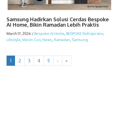
Samsung Hadirkan Solusi Cerdas Bespoke
AI Home, Bikin Ramadan Lebih Praktis
March 17, 2026
/
Bespoke AI Home
,
BESPOKE Refrigerator
,
Lifestyle
,
Mesin Cuci
,
News
,
Ramadan
,
Samsung
1
2
3
4
5
›
»