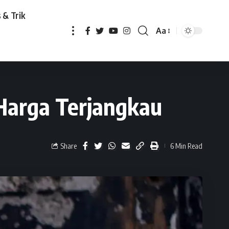
 & Trik
Aa
angkau
Harga Terjangkau
Share
6 Min Read