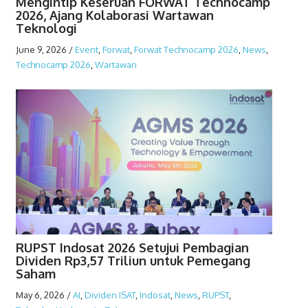
Mengintip Keseruan FORWAT Technocamp
2026, Ajang Kolaborasi Wartawan
Teknologi
June 9, 2026
/
Event
,
Forwat
,
Forwat Technocamp 2026
,
News
,
Technocamp 2026
,
Wartawan
RUPST Indosat 2026 Setujui Pembagian
Dividen Rp3,57 Triliun untuk Pemegang
Saham
May 6, 2026
/
AI
,
Dividen ISAT
,
Indosat
,
News
,
RUPST
,