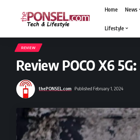
Home
News
Lifestyle
thePONSEL.com
>
thePONSEL.com | Review, Harga, Spesifikasi, Gadge
REVIEW
Review POCO X6 5G: 
thePONSEL.com
Published February 1, 2024