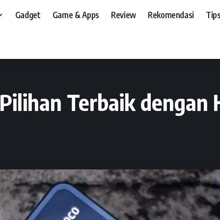
Gadget
Game & Apps
Review
Rekomendasi
Tips
t, dan, HP
>
Review
>
Review POCO X6 5G: Pilihan Terbaik dengan Harga Terj
Pilihan Terbaik dengan 